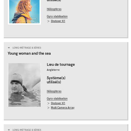
Hélicoptères
Gyro-stabilisation
Shotover K1
LONG-MÉTRAGE & SÉRIES
Young woman and the sea
Lieu de tournage
Angleterre
Système(s)
utilisé(s)
Hélicoptères
Gyro-stabilisation
Shotover K1
Multi Camera Array
LONG-MÉTRAGE & SÉRIES