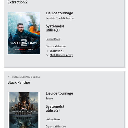
Extraction 2
Lieu de tournage
Republic Czech & Austria
Système(s)
utilisé(s)
Hélicoptères
Gyro-stabilisation
Shotover K1
Multi Camera Array
LONG-MÉTRAGE & SÉRIES
Black Panther
Lieu de tournage
Suisse
Système(s)
utilisé(s)
Hélicoptères
Gyro-stabilisation