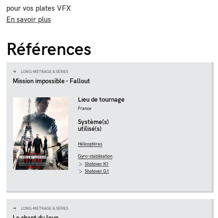
pour vos plates VFX
En savoir plus
Références
LONG-MÉTRAGE & SÉRIES
Mission impossible - Fallout
Lieu de tournage
France
Système(s)
utilisé(s)
Hélicoptères
Gyro-stabilisation
Shotover K1
Shotover G1
LONG-MÉTRAGE & SÉRIES
Le chant du loup