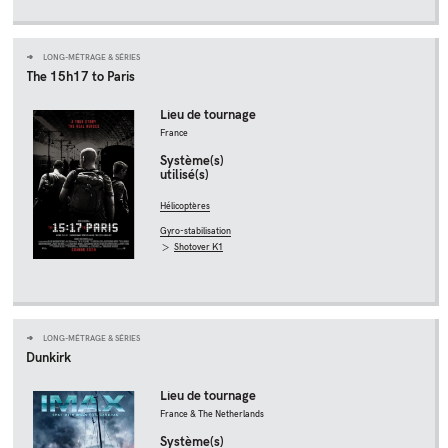
LONG-MÉTRAGE & SÉRIES
The 15h17 to Paris
Lieu de tournage
France
Système(s)
utilisé(s)
Hélicoptères
Gyro-stabilisation
Shotover K1
LONG-MÉTRAGE & SÉRIES
Dunkirk
Lieu de tournage
France & The Netherlands
Système(s)