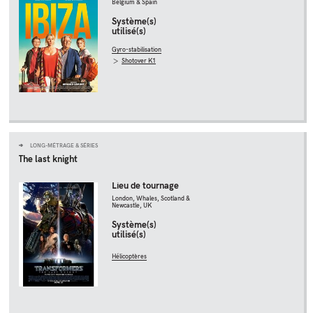
Belgium & Spain
Système(s)
utilisé(s)
Gyro-stabilisation
Shotover K1
LONG-MÉTRAGE & SÉRIES
The last knight
Lieu de tournage
London, Whales, Scotland &
Newcastle, UK
Système(s)
utilisé(s)
Hélicoptères