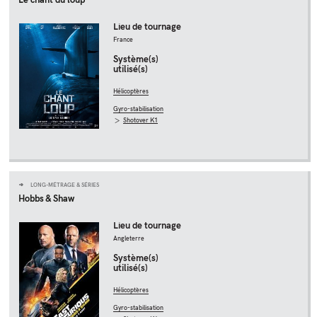
Lieu de tournage
France
Système(s)
utilisé(s)
Hélicoptères
Gyro-stabilisation
Shotover K1
LONG-MÉTRAGE & SÉRIES
Hobbs & Shaw
Lieu de tournage
Angleterre
Système(s)
utilisé(s)
Hélicoptères
Gyro-stabilisation