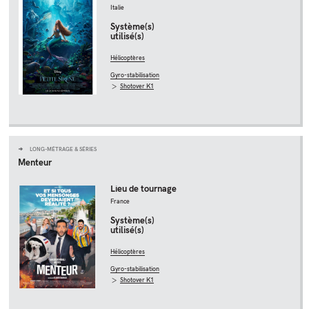
Italie
Système(s)
utilisé(s)
Hélicoptères
Gyro-stabilisation
Shotover K1
LONG-MÉTRAGE & SÉRIES
Menteur
Lieu de tournage
France
Système(s)
utilisé(s)
Hélicoptères
Gyro-stabilisation
Shotover K1