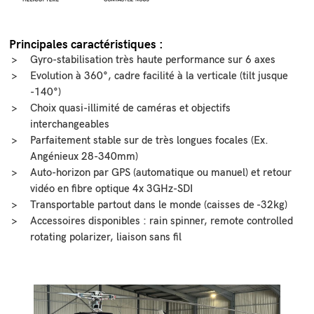
cliquant
sur
le
lien
au
Principales caractéristiques :
bas
Gyro-stabilisation très haute performance sur 6 axes
de
la
Evolution à 360°, cadre facilité à la verticale (tilt jusque
newsletter.
-140°)
Cette
newsletter
Choix quasi-illimité de caméras et objectifs
est
envoyée
interchangeables
en
Parfaitement stable sur de très longues focales (Ex.
français
et
Angénieux 28-340mm)
en
anglais
Auto-horizon par GPS (automatique ou manuel) et retour
J'ai
vidéo en fibre optique 4x 3GHz-SDI
lu
et
Transportable partout dans le monde (caisses de -32kg)
accepté
la
Accessoires disponibles : rain spinner, remote controlled
politique
rotating polarizer, liaison sans fil
de
confidentialité
VALIDER