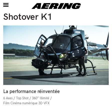
Shotover K1
Notre offre
Gyro-Stabilisation
Références
Hélicoptères
Accessoires pour hélicoptères
Actualités
Affrètement
À propos
Nom
Contact
La performance réinventée
Prénom
6 Axes /
Top Shot /
360° Illimité /
Film
Cinéma numérique
3D
VFX
Votre