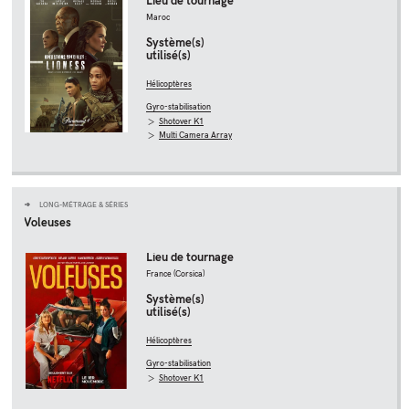
Lieu de tournage
Maroc
Système(s)
utilisé(s)
Hélicoptères
Gyro-stabilisation
Shotover K1
Multi Camera Array
LONG-MÉTRAGE & SÉRIES
Voleuses
Lieu de tournage
France (Corsica)
Système(s)
utilisé(s)
Hélicoptères
Gyro-stabilisation
Shotover K1