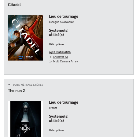
Citadel
Lieu de tournage
Espagne & Slovaquie
Système(s)
utilisé(s)
Hélicoptères
Gyro-stabilisation
Shotover K1
Multi Camera Array
LONG-MÉTRAGE & SÉRIES
The nun 2
Lieu de tournage
France
Système(s)
utilisé(s)
Hélicoptères