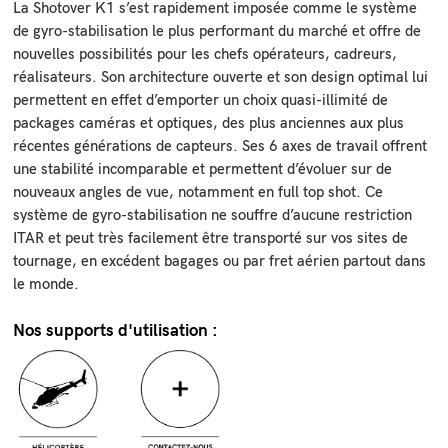
La Shotover K1 s’est rapidement imposée comme le système
de gyro-stabilisation le plus performant du marché et offre de
e-
nouvelles possibilités pour les chefs opérateurs, cadreurs,
mail
réalisateurs. Son architecture ouverte et son design optimal lui
permettent en effet d’emporter un choix quasi-illimité de
packages caméras et optiques, des plus anciennes aux plus
Vos
récentes générations de capteurs. Ses 6 axes de travail offrent
informations
ne
une stabilité incomparable et permettent d’évoluer sur de
seront
utilisées
nouveaux angles de vue, notamment en full top shot. Ce
que
système de gyro-stabilisation ne souffre d’aucune restriction
pour
vous
ITAR et peut très facilement être transporté sur vos sites de
envoyer
la
tournage, en excédent bagages ou par fret aérien partout dans
newsletter.
le monde.
Vous
pouvez
si
vous
Nos supports d'utilisation :
le
souhaitez
vous
désabonner
à
tout
moment
en