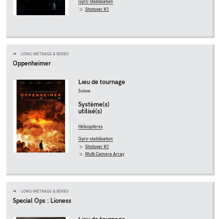
Gyro-stabilisation
Shotover K1
LONG-MÉTRAGE & SÉRIES
Oppenheimer
Lieu de tournage
Suisse
Système(s)
utilisé(s)
Hélicoptères
Gyro-stabilisation
Shotover K1
Multi Camera Array
LONG-MÉTRAGE & SÉRIES
Special Ops : Lioness