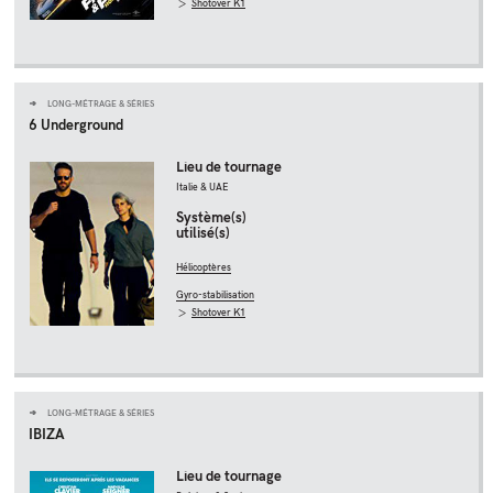
Shotover K1
LONG-MÉTRAGE & SÉRIES
6 Underground
Lieu de tournage
Italie & UAE
Système(s)
utilisé(s)
Hélicoptères
Gyro-stabilisation
Shotover K1
LONG-MÉTRAGE & SÉRIES
IBIZA
Lieu de tournage