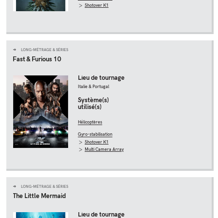
Shotover K1
LONG-MÉTRAGE & SÉRIES
Fast & Furious 10
Lieu de tournage
Italie & Portugal
Système(s)
utilisé(s)
Hélicoptères
Gyro-stabilisation
Shotover K1
Multi Camera Array
LONG-MÉTRAGE & SÉRIES
The Little Mermaid
Lieu de tournage