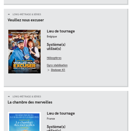
LONG-MÉTRAGE & SÉRIES
Veuillez nous excuser
Lieu de tournage
Belgique
Système(s)
utilisé(s)
Hélicoptères
Gyro-stabilisation
Shotover K1
LONG-MÉTRAGE & SÉRIES
La chambre des merveilles
Lieu de tournage
France
Système(s)
utilisé(s)