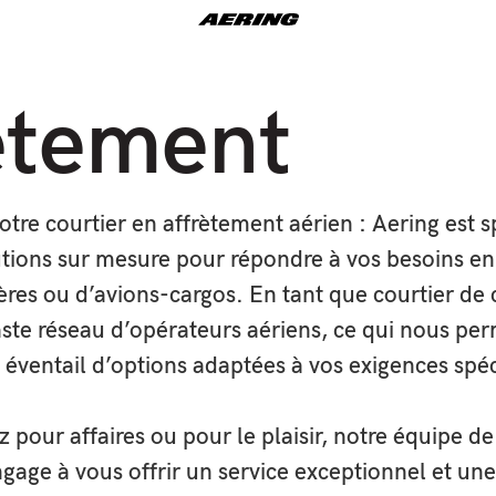
ètement
 offre
Références
Actualités
À propos
Contac
s de gyro-stabilisation s’adaptent à tout type de supports en mouvement
tre courtier en affrètement aérien : Aering est sp
lisation de prises de vues aériennes et travellings de grande qualité. Aerin
la marque Shotover en Europe. Découvrez nos différents systèmes :
Shot
utions sur mesure pour répondre à vos besoins en 
1
,
Shotover M1
,
Double Focale
et
Multi Cameras Array
tères ou d’avions-cargos. En tant que courtier de
ste réseau d’opérateurs aériens, ce qui nous pe
 éventail d’options adaptées à vos exigences spéc
 pour affaires ou pour le plaisir, notre équipe de
e spécialiste Européen dans la coordination et la réalisation de vos prises
n hélicoptère, principalement pour le cinéma et le broadcast.
gage à vous offrir un service exceptionnel et une