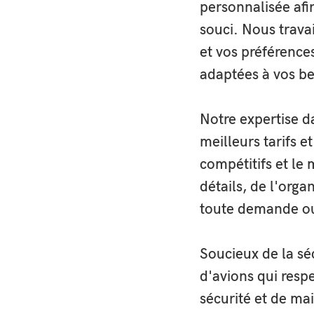
personnalisée afi
souci. Nous trava
et vos préférence
adaptées à vos be
Découvrez n
aériennes et
d’épaule
,
C
Notre expertise d
meilleurs tarifs e
compétitifs et le
détails, de l'orga
toute demande ou 
Bienvenue a
dans la fou
hélicoptère
Soucieux de la sé
d'avions qui respe
sécurité et de ma