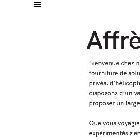
Affr
Notre
Nos système
Bienvenue chez no
pour la réa
représente 
fourniture de sol
Shotover F
privés, d’hélicop
disposons d’un va
proposer un large
Que vous voyagiez
Aering est l
aériennes e
expérimentés s’en