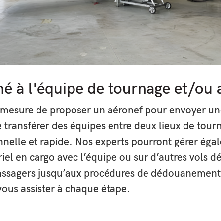
Votre e-mail
Vos
informations
ne
seront
utilisées
que
pour
vous
envoyer
né à l'équipe de tournage et/ou a
la
newsletter.
Vous
pouvez
 mesure de proposer un aéronef pour envoyer une
si
vous
 transférer des équipes entre deux lieux de tour
le
souhaitez
vous
nelle et rapide. Nos experts pourront gérer éga
désabonner
à
riel en cargo avec l’équipe ou sur d’autres vols 
tout
moment
passagers jusqu’aux procédures de dédouanement
en
cliquant
vous assister à chaque étape.
sur
le
lien
au
bas