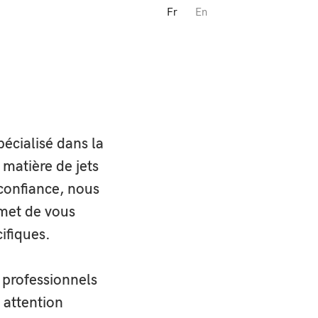
Fr
En
t
, idéal
écialisé dans la
g France
over K1
,
matière de jets
 confiance, nous
rmet de vous
ifiques.
 professionnels
 de vues
 attention