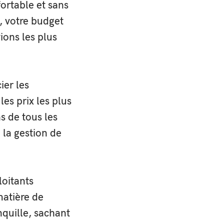
ortable et sans
, votre budget
ions les plus
ses de vues
méra
ier les
les prix les plus
s de tous les
à la gestion de
spécialisée
,
loitants
matière de
nquille, sachant