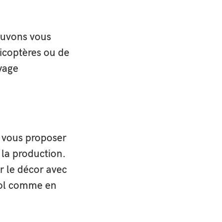
ouvons vous
licoptères ou de
yage
s vous proposer
la production.
r le décor avec
 sol comme en