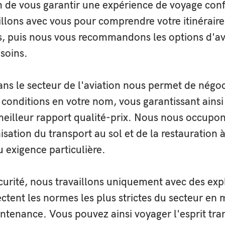
n de vous garantir une expérience de voyage conf
illons avec vous pour comprendre votre itinéraire
s, puis nous vous recommandons les options d'av
soins.
otre gamme d'accessoires de haute performance pour vos besoins en pri
 scènes d’actions, en l’air ou au sol.
SWAT Racks
,
Miniguns
,
Rockets
,
Ca
ellule H125/Mockup
et
Accessoires sur mesure
ans le secteur de l'aviation nous permet de négoc
t conditions en votre nom, vous garantissant ainsi 
 meilleur rapport qualité-prix. Nous nous occupon
nisation du transport au sol et de la restauration 
exigence particulière.
u sein de notre société de courtage en affrètement aérien, où Aering est 
rniture de solutions sur mesure pour répondre à vos besoins en jets privés
s ou avions cargo.
curité, nous travaillons uniquement avec des exp
ctent les normes les plus strictes du secteur en 
intenance. Vous pouvez ainsi voyager l'esprit tra