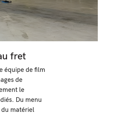
u fret
 équipe de film
nages de
lement le
dédiés. Du menu
 du matériel